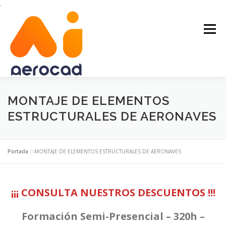
Saltar
al
contenido
Menú
INICIO
FORMACIÓN
MONTAJE DE ELEMENTOS
ESTRUCTURALES DE AERONAVES
CERTIFICADOS DE PROFESIONALIDAD
Portada
»
MONTAJE DE ELEMENTOS ESTRUCTURALES DE AERONAVES
CONTRATOS DE FORMACIÓN
QUIÉNES SOMOS
¡¡¡
CONSULTA NUESTROS DESCUENTOS !!!
CONTACTO
Formación Semi-Presencial – 320h –