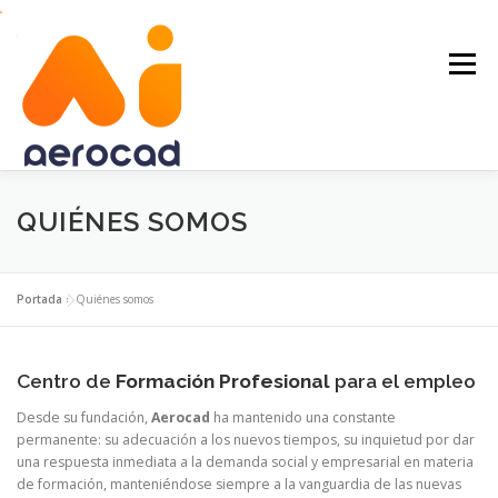
Saltar
al
contenido
Menú
INICIO
FORMACIÓN
QUIÉNES SOMOS
CERTIFICADOS DE PROFESIONALIDAD
Portada
»
Quiénes somos
Centro de
CONTRATOS DE FORMACIÓN
Formación Profesional
QUIÉNES SOMOS
para el empleo
Desde su fundación,
Aerocad
ha mantenido una constante
permanente: su adecuación a los nuevos tiempos, su inquietud por dar
una respuesta inmediata a la demanda social y empresarial en materia
CONTACTO
de formación, manteniéndose siempre a la vanguardia de las nuevas